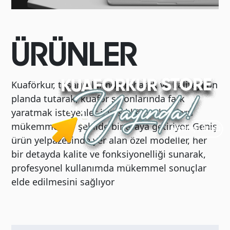
ÜRÜNLER
Kuaförkur, tasarımlarında rahatlık ve kaliteyi ön
planda tutarak, kuaför salonlarında fark
yaratmak isteyenler için şıklığı ve konforu
mükemmel bir şekilde bir araya getiriyor. Geniş
ürün yelpazesinde yer alan özel modeller, her
bir detayda kalite ve fonksiyonelliği sunarak,
profesyonel kullanımda mükemmel sonuçlar
elde edilmesini sağlıyor