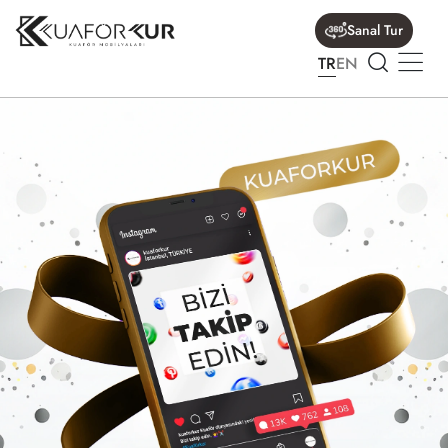
Sanal Tur
TR
EN