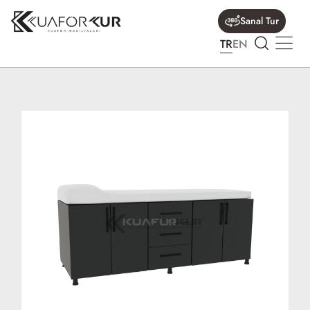
Sanal Tur
TR
EN