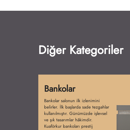
Diğer Kategoriler
Yıkama Koltukları
Yıkama koltukları salonların olmazsa
olmazıdır. Başlangıçta tek parça
modeller üretilmiştir. Günümüzde
konfor ve tasarım birleşmiştir.
Kuaförkur koltukları şıklık ve rahatlık