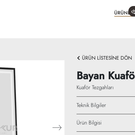
ÜRÜNLE
ÜRÜN LİSTESİNE DÖN
Bayan Kuafö
Kuaför Tezgahları
Teknik Bilgiler
Genişlik: 90 cm
Ürün Bilgisi
Yükseklik: 180 cm