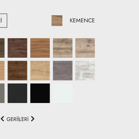
KEMENCE
İ
GERİ
İLERİ