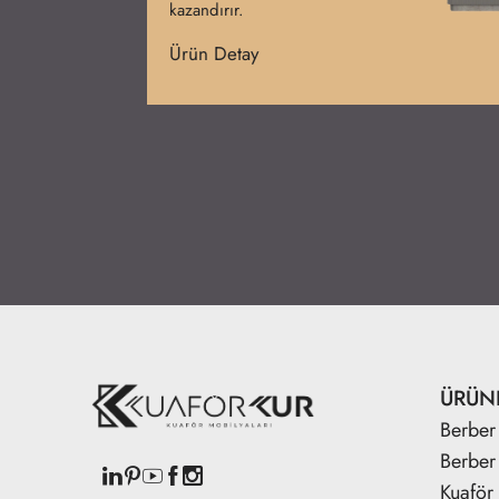
sağlar.
Ürün Detay
ÜRÜN
Berber 
Berber
Kuaför 