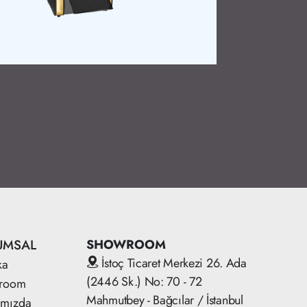
Ürün Detay
UMSAL
SHOWROOM
İstoç Ticaret Merkezi 26. Ada
ka
(2446 Sk.) No: 70 - 72
room
Mahmutbey - Bağcılar / İstanbul
ımızda