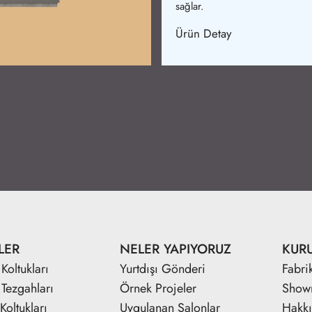
Ürün Detay
LER
NELER YAPIYORUZ
KUR
Koltukları
Yurtdışı Gönderi
Fabri
 Tezgahları
Örnek Projeler
Show
Koltukları
Uygulanan Salonlar
Hakk