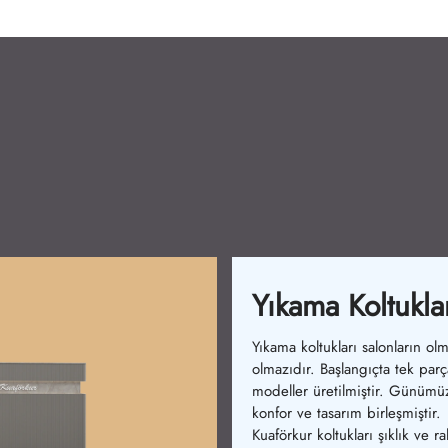
Bekleme Koltukl
Bekleme koltuklarımız konforu
artırır. İlk dönemlerde basit
sandalyeler vardı. Şimdi ergo
ve şık modeller mevcuttur.
Ürünlerimiz rahatlık sağlar.