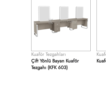
ı
Kuaför Tezgahları
Kuaf
 Kuaför
Kuaför Tezgahı (KFK 505)
Çift
3)
Tezg