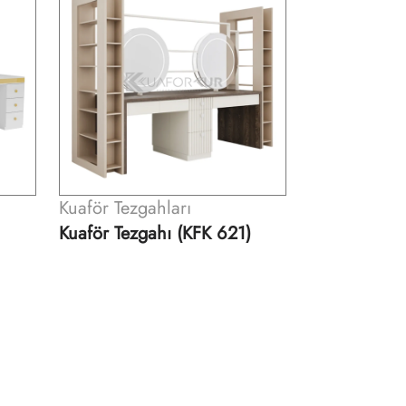
Kuaför Tezgahları
Kuaför Tezga
)
Kuaför Tezgahı (KFK 531)
Çift Yönlü B
Tezgahı (KF