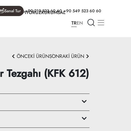
Sanal Tur
+90 212 523 60 60
+90 549 523 60 60
R
NELER YAPIYORUZ
KURUMSAL
TR
EN
ÖNCEKİ ÜRÜN
SONRAKİ ÜRÜN
r Tezgahı (KFK 612)