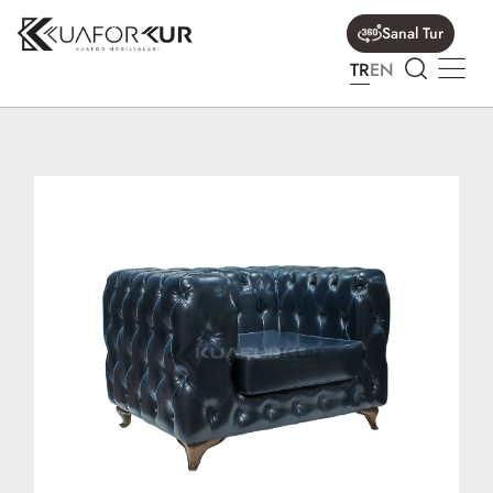
Sanal Tur
TR
EN