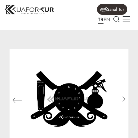
Sanal Tur
TR
EN