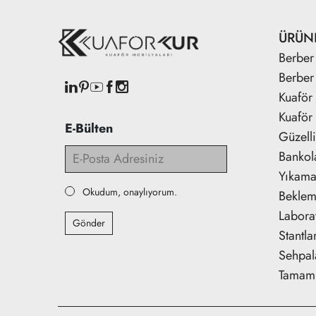
ÜRÜN
Berber 
Berber
Kuaför 
Kuaför 
E-Bülten
Güzell
Bankol
Yıkama 
Okudum, onaylıyorum.
Beklem
Labora
Gönder
Stantla
Sehpal
Tamaml