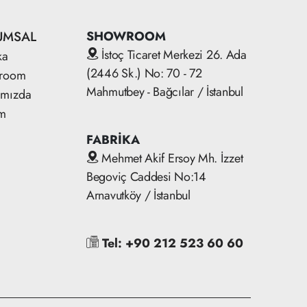
UMSAL
SHOWROOM
İstoç Ticaret Merkezi 26. Ada
ka
(2446 Sk.) No: 70 - 72
room
Mahmutbey - Bağcılar / İstanbul
ımızda
im
FABRİKA
Mehmet Akif Ersoy Mh. İzzet
Begoviç Caddesi No:14
Arnavutköy / İstanbul
Tel: +90 212 523 60 60