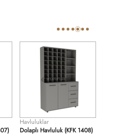
Havluluklar
Havluluklar
408)
Dolaplı Havluluk (KFK 1409)
Havluluk (K