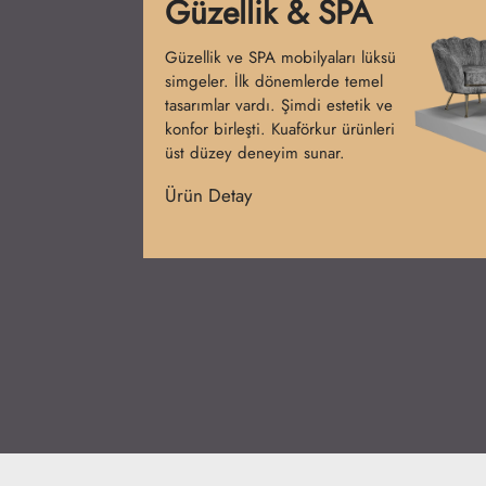
Bankolar
Bankolar salonun ilk izlenimini
belirler. İlk başlarda sade tezgahlar
kullanılmıştır. Günümüzde işlevsel
ve şık tasarımlar hâkimdir.
Kuaförkur bankoları prestij
kazandırır.
Ürün Detay