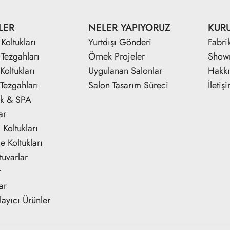
LER
NELER YAPIYORUZ
KUR
Koltukları
Yurtdışı Gönderi
Fabri
 Tezgahları
Örnek Projeler
Show
Koltukları
Uygulanan Salonlar
Hakk
Tezgahları
Salon Tasarım Süreci
İletiş
ik & SPA
ar
Koltukları
e Koltukları
tuvarlar
r
ar
ayıcı Ürünler