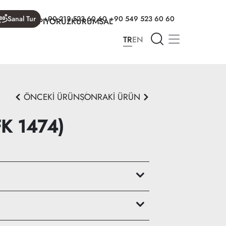
Sanal Tur
+90 212 523 60 60
+90 549 523 60 60
R
NELER YAPIYORUZ
KURUMSAL
TR
EN
ÖNCEKİ ÜRÜN
SONRAKİ ÜRÜN
FK 1474)