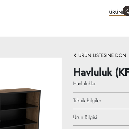
ÜRÜNLE
ÜRÜN LİSTESİNE DÖN
Havluluk (K
Havluluklar
Teknik Bilgiler
Genişlik: 100 cm
Ürün Bilgisi
Yükseklik: 50 cm