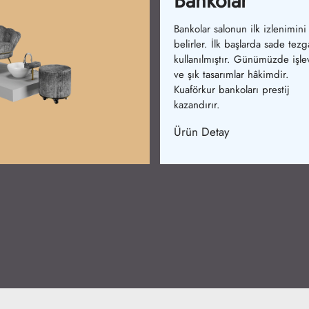
Yıkama Koltukla
Yıkama koltukları salonların ol
olmazıdır. Başlangıçta tek parç
modeller üretilmiştir. Günüm
konfor ve tasarım birleşmiştir.
Kuaförkur koltukları şıklık ve ra
sağlar.
Ürün Detay