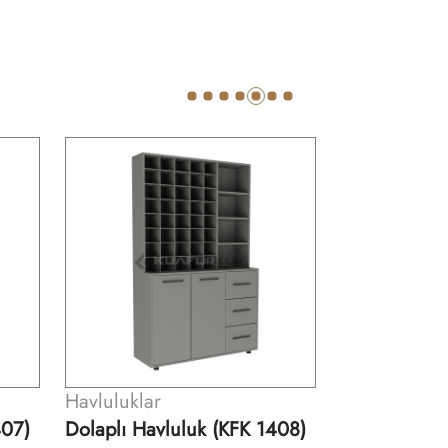
Havluluklar
Havluluklar
1408)
Dolaplı Havluluk (KFK 1409)
Havluluk (K