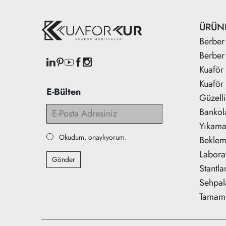
ÜRÜN
Berber 
Berber
Kuaför 
Kuaför 
E-Bülten
Güzell
Bankol
Yıkama 
Okudum, onaylıyorum.
Beklem
Labora
Gönder
Stantla
Sehpal
Tamaml