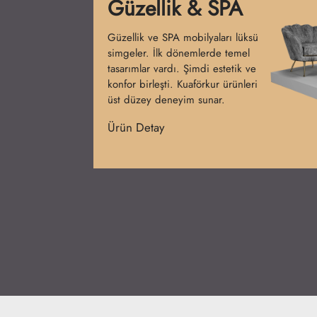
Bankolar
Bankolar salonun ilk izlenimini
belirler. İlk başlarda sade tezgahlar
kullanılmıştır. Günümüzde işlevsel
ve şık tasarımlar hâkimdir.
Kuaförkur bankoları prestij
kazandırır.
Ürün Detay