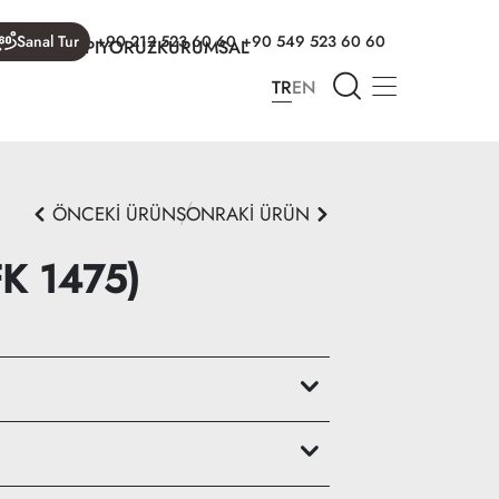
Sanal Tur
+90 212 523 60 60
+90 549 523 60 60
R
NELER YAPIYORUZ
KURUMSAL
TR
EN
ÖNCEKİ ÜRÜN
SONRAKİ ÜRÜN
FK 1475)