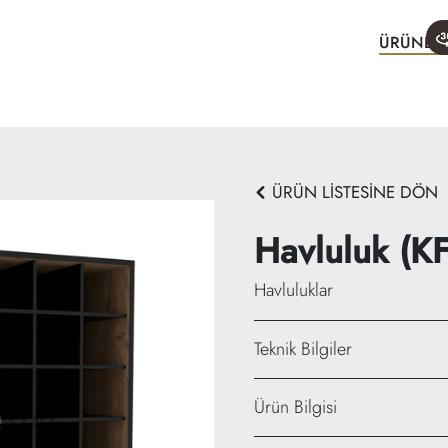
ÜRÜNLE
ÜRÜN LİSTESİNE DÖN
Havluluk (K
Havluluklar
Teknik Bilgiler
Genişliklik: 90 cm
Ürün Bilgisi
Yükseklik: 90 cm