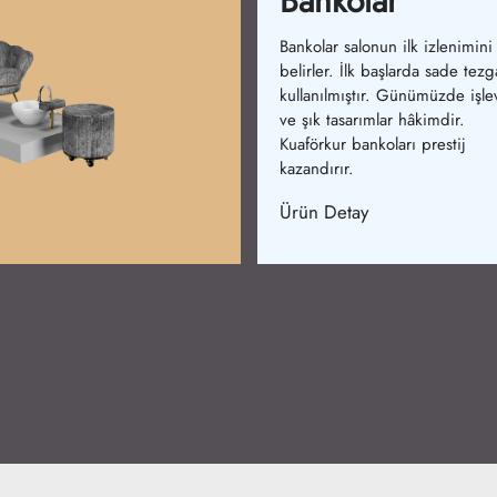
Yıkama Koltukla
Yıkama koltukları salonların o
olmazıdır. Başlangıçta tek par
modeller üretilmiştir. Günüm
konfor ve tasarım birleşmiştir.
Kuaförkur koltukları şıklık ve r
sağlar.
Ürün Detay