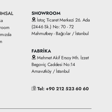
UMSAL
SHOWROOM
İstoç Ticaret Merkezi 26. Ada
ka
(2446 Sk.) No: 70 - 72
room
Mahmutbey - Bağcılar / İstanbul
ımızda
im
FABRİKA
Mehmet Akif Ersoy Mh. İzzet
Begoviç Caddesi No:14
Arnavutköy / İstanbul
Tel: +90 212 523 60 60