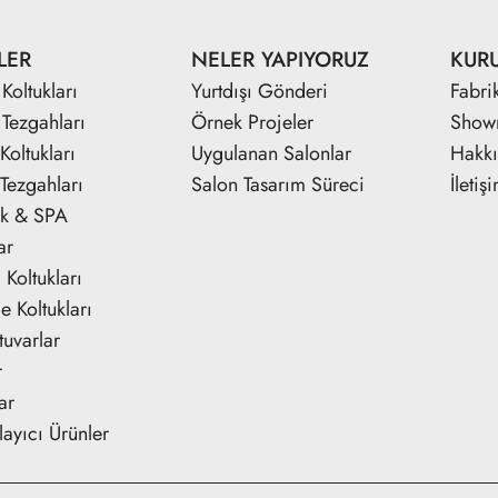
LER
NELER YAPIYORUZ
KUR
Koltukları
Yurtdışı Gönderi
Fabri
 Tezgahları
Örnek Projeler
Show
Koltukları
Uygulanan Salonlar
Hakk
Tezgahları
Salon Tasarım Süreci
İletiş
ik & SPA
ar
Koltukları
e Koltukları
tuvarlar
r
ar
ayıcı Ürünler