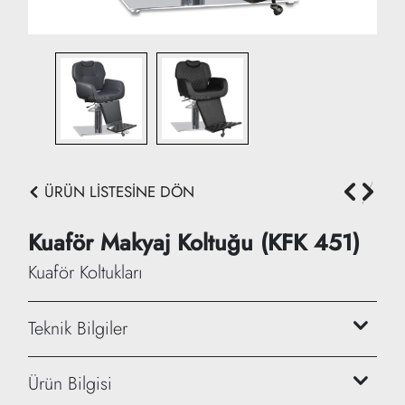
ÜRÜN LİSTESİNE DÖN
Kuaför Makyaj Koltuğu (KFK 451)
Kuaför Koltukları
Teknik Bilgiler
Yükseklik: 95/109 cm
Ürün Bilgisi