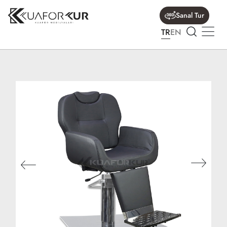
Sanal Tur
TR
EN