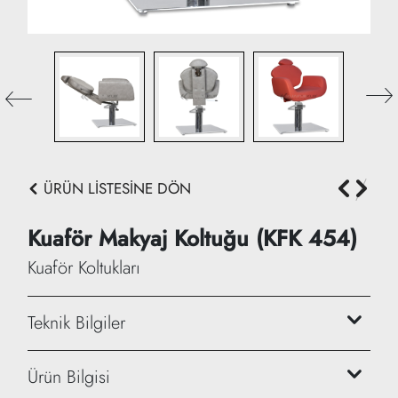
ÜRÜN LİSTESİNE DÖN
Kuaför Makyaj Koltuğu (KFK 454)
Kuaför Koltukları
Teknik Bilgiler
Yükseklik: 105/113 cm
Ürün Bilgisi