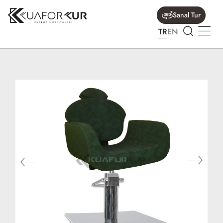
Sanal Tur
TR
EN