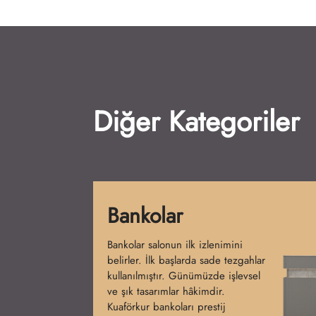
Diğer Kategoriler
Yıkama Koltukları
Yıkama koltukları salonların olmazsa
olmazıdır. Başlangıçta tek parça
modeller üretilmiştir. Günümüzde
konfor ve tasarım birleşmiştir.
Kuaförkur koltukları şıklık ve rahatlık