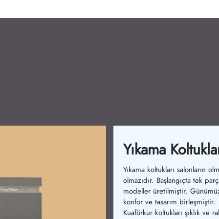
Bekleme Koltukl
Bekleme koltuklarımız konforu
artırır. İlk dönemlerde basit
sandalyeler vardı. Şimdi ergo
ve şık modeller mevcuttur.
Ürünlerimiz rahatlık sağlar.