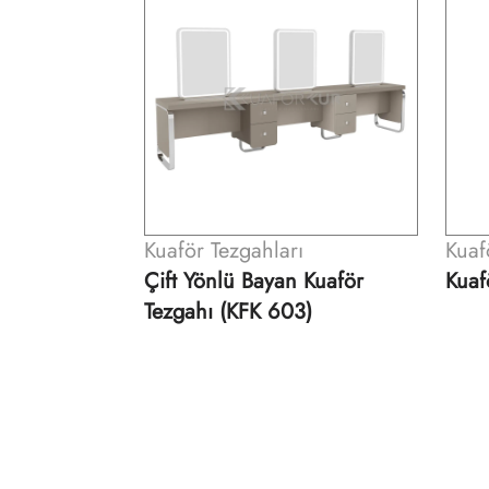
ı
Kuaför Tezgahları
Kuaf
 Kuaför
Kuaför Tezgahı (KFK 505)
Çift
3)
Tezg