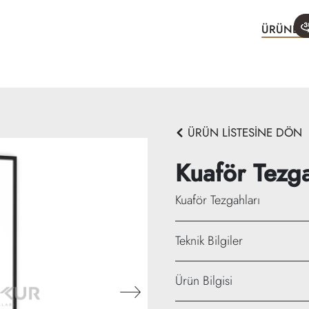
ÜRÜNLE
ÜRÜN LİSTESİNE DÖN
Kuaför Tezg
Kuaför Tezgahları
Teknik Bilgiler
Genişlik: 90 cm
Ürün Bilgisi
Yükseklik: 200 cm