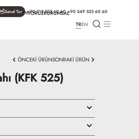
Sanal Tur
+90 212 523 60 60
+90 549 523 60 60
R
NELER YAPIYORUZ
KURUMSAL
TR
EN
ÖNCEKİ ÜRÜN
SONRAKİ ÜRÜN
ahı (KFK 525)