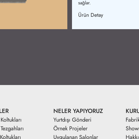
Ürün Detay
LER
NELER YAPIYORUZ
KUR
Koltukları
Yurtdışı Gönderi
Fabri
 Tezgahları
Örnek Projeler
Show
Koltukları
Uygulanan Salonlar
Hakk