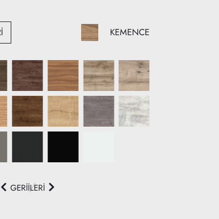
KEMENCE
İ
GERİ
İLERİ