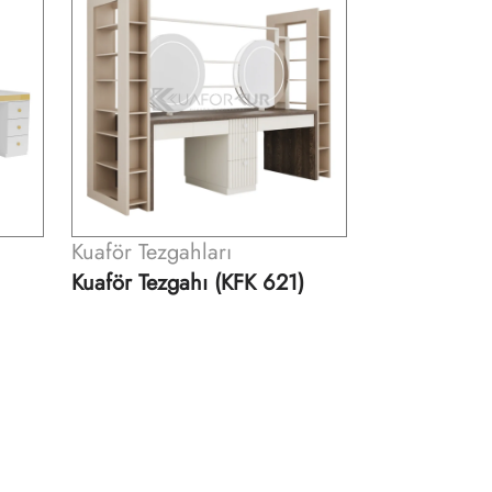
Kuaför Tezgahları
Kuaför Tezga
)
Kuaför Tezgahı (KFK 531)
Çift Yönlü B
Tezgahı (KF