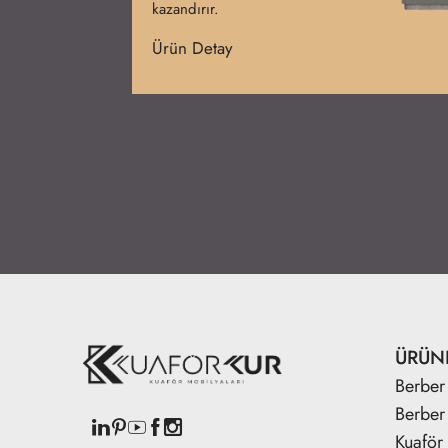
sağlar.
Ürün Detay
ÜRÜN
Berber 
Berber
Kuaför 