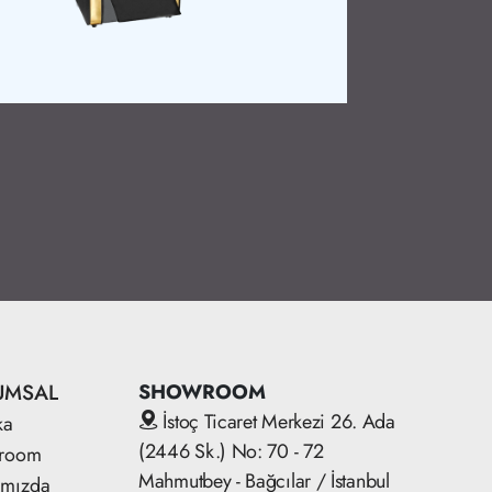
Ürün Detay
UMSAL
SHOWROOM
İstoç Ticaret Merkezi 26. Ada
ka
(2446 Sk.) No: 70 - 72
room
Mahmutbey - Bağcılar / İstanbul
ımızda