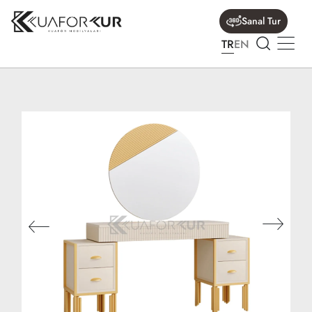
Sanal Tur
TR
EN