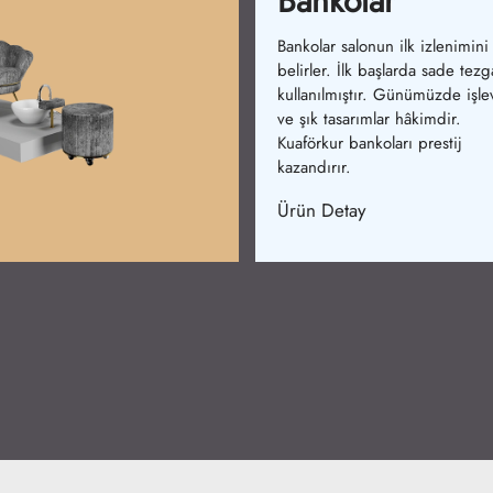
Yıkama Koltukla
Yıkama koltukları salonların ol
olmazıdır. Başlangıçta tek parç
modeller üretilmiştir. Günüm
konfor ve tasarım birleşmiştir.
Kuaförkur koltukları şıklık ve ra
sağlar.
Ürün Detay