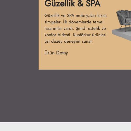
Bankolar
Bankolar salonun ilk izlenimini
belirler. İlk başlarda sade tezgahlar
kullanılmıştır. Günümüzde işlevsel
ve şık tasarımlar hâkimdir.
Kuaförkur bankoları prestij
kazandırır.
Ürün Detay