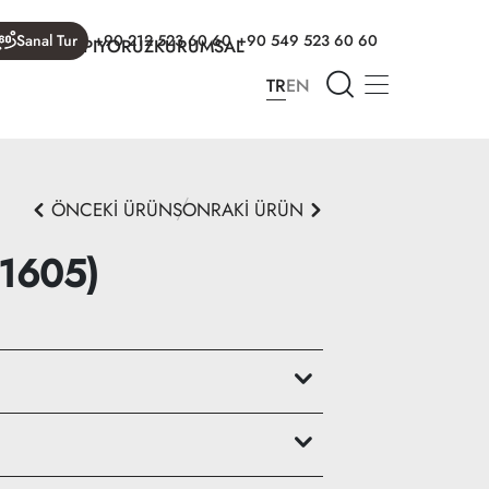
Sanal Tur
+90 212 523 60 60
+90 549 523 60 60
R
NELER YAPIYORUZ
KURUMSAL
TR
EN
ÖNCEKİ ÜRÜN
SONRAKİ ÜRÜN
 1605)