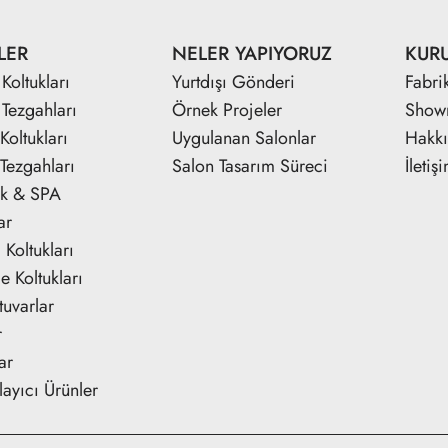
LER
NELER YAPIYORUZ
KUR
Koltukları
Yurtdışı Gönderi
Fabri
 Tezgahları
Örnek Projeler
Show
Koltukları
Uygulanan Salonlar
Hakk
Tezgahları
Salon Tasarım Süreci
İletiş
ik & SPA
ar
Koltukları
e Koltukları
tuvarlar
r
ar
ayıcı Ürünler