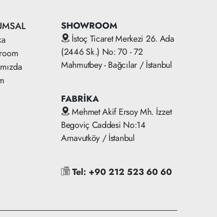
UMSAL
SHOWROOM
İstoç Ticaret Merkezi 26. Ada
ka
(2446 Sk.) No: 70 - 72
room
Mahmutbey - Bağcılar / İstanbul
ımızda
im
FABRİKA
Mehmet Akif Ersoy Mh. İzzet
Begoviç Caddesi No:14
Arnavutköy / İstanbul
Tel: +90 212 523 60 60