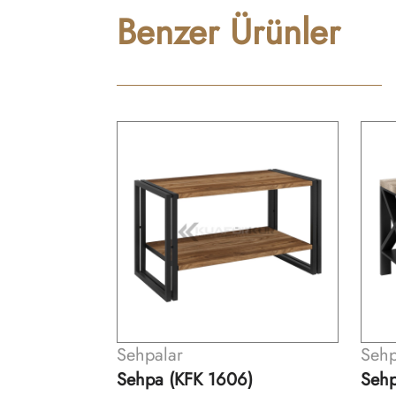
Benzer Ürünler
Sehpalar
Sehp
6)
Sehpa (KFK 1607)
Sehp