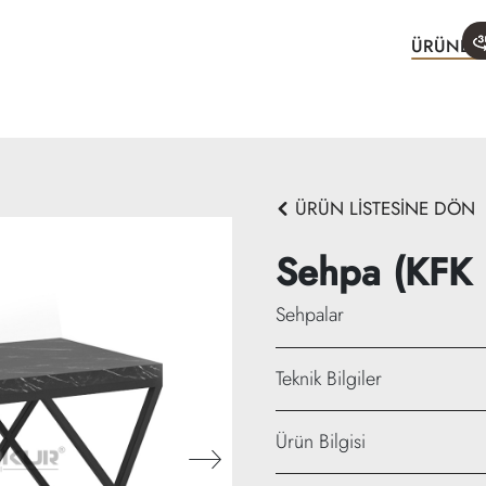
ÜRÜNLE
ÜRÜN LİSTESİNE DÖN
Sehpa (KFK
Sehpalar
Teknik Bilgiler
Genişlik: 80 cm
Ürün Bilgisi
Yükseklik: 45 cm