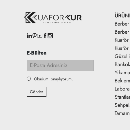
ÜRÜN
Berber 
Berber
Kuaför 
Kuaför 
E-Bülten
Güzell
Bankol
Yıkama 
Okudum, onaylıyorum.
Beklem
Labora
Gönder
Stantla
Sehpal
Tamaml