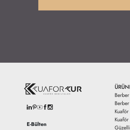
ÜRÜN
Berber 
Berber
Kuaför 
Kuaför 
E-Bülten
Güzell