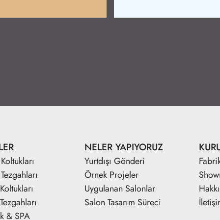
LER
NELER YAPIYORUZ
KUR
Koltukları
Yurtdışı Gönderi
Fabri
 Tezgahları
Örnek Projeler
Show
Koltukları
Uygulanan Salonlar
Hakk
Tezgahları
Salon Tasarım Süreci
İletiş
ik & SPA