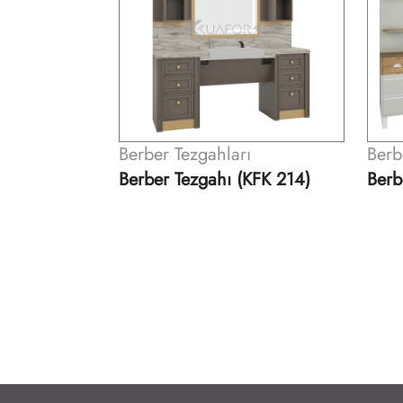
ı
Berber Tezgahları
Berb
KFK 214)
Berber Tezgahı (KFK 217)
Berb