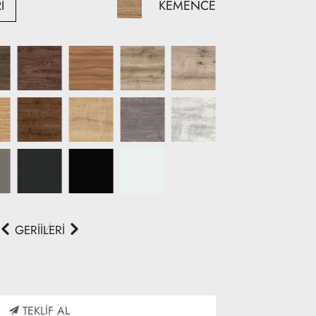
KEMENCE
İ
GERİ
İLERİ
TEKLİF AL