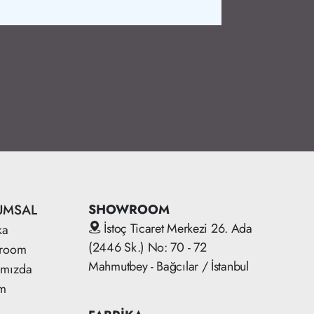
UMSAL
SHOWROOM
İstoç Ticaret Merkezi 26. Ada
ka
(2446 Sk.) No: 70 - 72
room
Mahmutbey - Bağcılar / İstanbul
ımızda
im