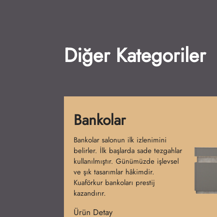
Diğer Kategoriler
Yıkama Koltukları
Yıkama koltukları salonların olmazsa
olmazıdır. Başlangıçta tek parça
modeller üretilmiştir. Günümüzde
konfor ve tasarım birleşmiştir.
Kuaförkur koltukları şıklık ve rahatlık
sağlar.
Ürün Detay