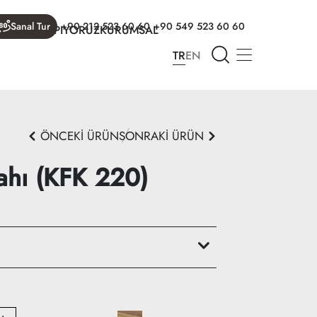
Sanal Tur
+90 212 523 60 60
+90 549 523 60 60
R
NELER YAPIYORUZ
KURUMSAL
TR
EN
ÖNCEKİ ÜRÜN
SONRAKİ ÜRÜN
ahı (KFK 220)
m