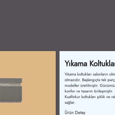
Bekleme Koltukl
Bekleme koltuklarımız konforu
artırır. İlk dönemlerde basit
sandalyeler vardı. Şimdi ergo
ve şık modeller mevcuttur.
Ürünlerimiz rahatlık sağlar.
Ürün Detay