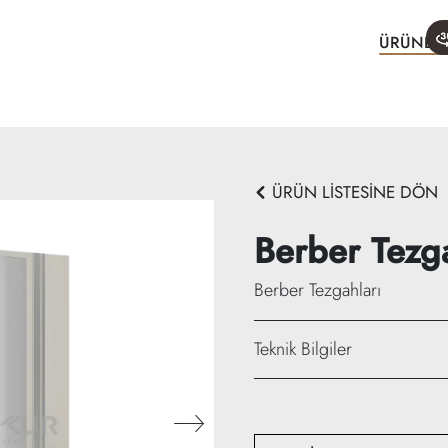
ÜRÜNLE
ÜRÜN LİSTESİNE DÖN
Berber Tezg
Berber Tezgahları
Teknik Bilgiler
Genişlik:
35 cm + 130 c
Yükseklik: 220 cm