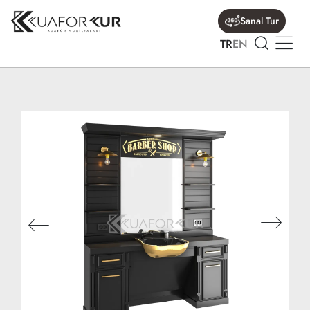
Sanal Tur
TR
EN