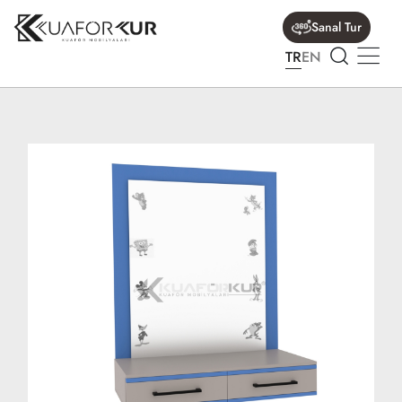
Sanal Tur
TR
EN