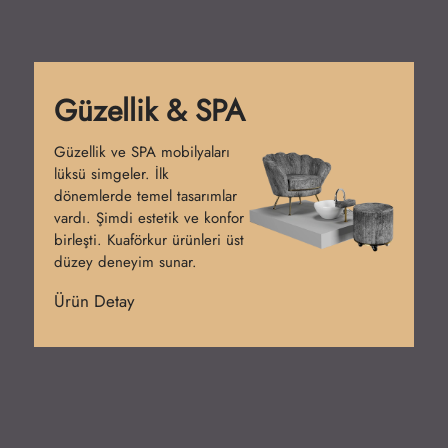
Bankolar
Bankolar salonun ilk izlenimini
belirler. İlk başlarda sade
tezgahlar kullanılmıştır.
Günümüzde işlevsel ve şık
tasarımlar hâkimdir. Kuaförkur
bankoları prestij kazandırır.
Ürün Detay