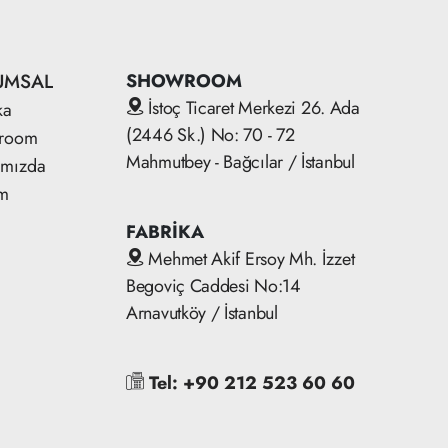
UMSAL
SHOWROOM
İstoç Ticaret Merkezi 26. Ada
ka
(2446 Sk.) No: 70 - 72
room
Mahmutbey - Bağcılar / İstanbul
ımızda
im
FABRİKA
Mehmet Akif Ersoy Mh. İzzet
Begoviç Caddesi No:14
Arnavutköy / İstanbul
Tel: +90 212 523 60 60