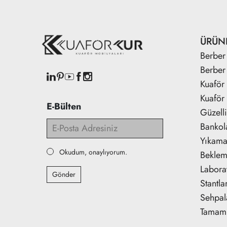
ÜRÜN
Berber 
Berber
Kuaför 
Kuaför 
E-Bülten
Güzell
Bankol
Yıkama 
Okudum, onaylıyorum.
Beklem
Labora
Gönder
Stantla
Sehpal
Tamaml