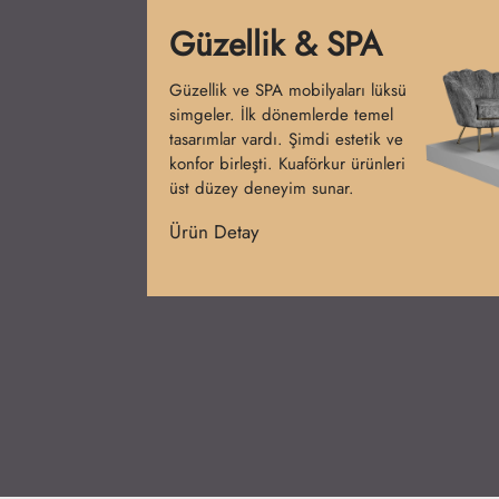
Bankolar
Bankolar salonun ilk izlenimini
belirler. İlk başlarda sade tezgahlar
kullanılmıştır. Günümüzde işlevsel
ve şık tasarımlar hâkimdir.
Kuaförkur bankoları prestij
kazandırır.
Ürün Detay