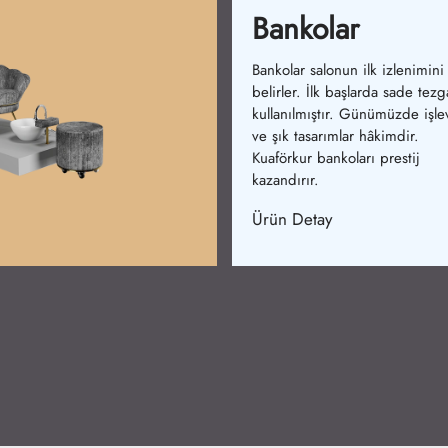
Bekleme Koltukl
Bekleme koltuklarımız konforu
artırır. İlk dönemlerde basit
sandalyeler vardı. Şimdi ergo
ve şık modeller mevcuttur.
Ürünlerimiz rahatlık sağlar.
Ürün Detay