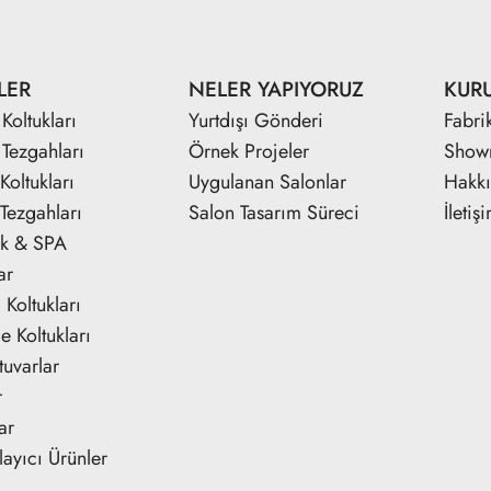
LER
NELER YAPIYORUZ
KUR
Koltukları
Yurtdışı Gönderi
Fabri
 Tezgahları
Örnek Projeler
Show
Koltukları
Uygulanan Salonlar
Hakk
Tezgahları
Salon Tasarım Süreci
İletiş
ik & SPA
ar
Koltukları
e Koltukları
tuvarlar
r
ar
ayıcı Ürünler