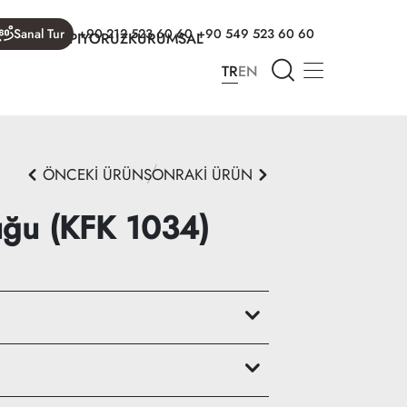
Sanal Tur
+90 212 523 60 60
+90 549 523 60 60
R
NELER YAPIYORUZ
KURUMSAL
TR
EN
ÖNCEKİ ÜRÜN
SONRAKİ ÜRÜN
uğu (KFK 1034)
m