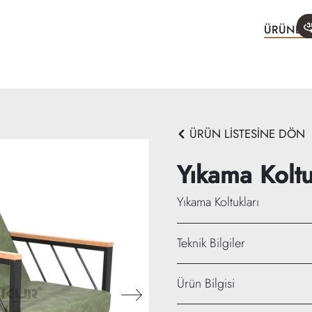
ÜRÜNLE
ÜRÜN LİSTESİNE DÖN
Yıkama Kolt
Yıkama Koltukları
Teknik Bilgiler
Yükseklik: 68 cm + 33 c
Ürün Bilgisi
Genişlik: 66 cm