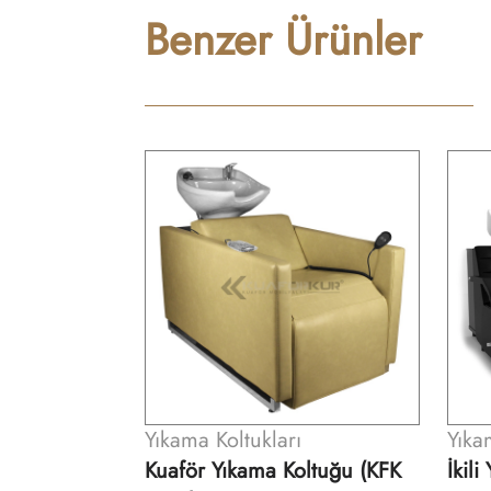
Benzer Ürünler
Yıkama Koltukları
Yıka
ltuğu (KFK
İkili Yıkama Koltuğu (KFK
Yıka