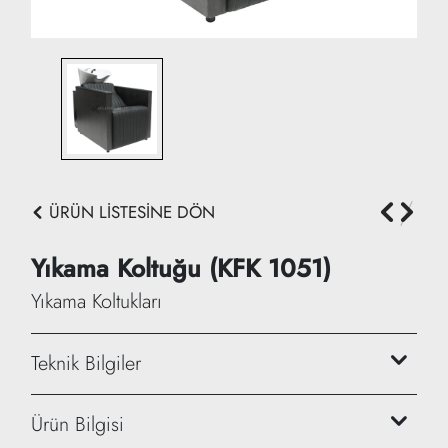
ÜRÜN LİSTESİNE DÖN
Yıkama Koltuğu (KFK 1051)
Yıkama Koltukları
Teknik Bilgiler
Yükseklik: 69 cm + 33 cm
Ürün Bilgisi