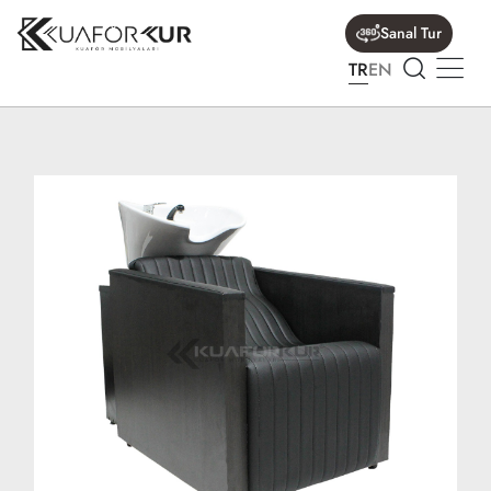
Sanal Tur
TR
EN