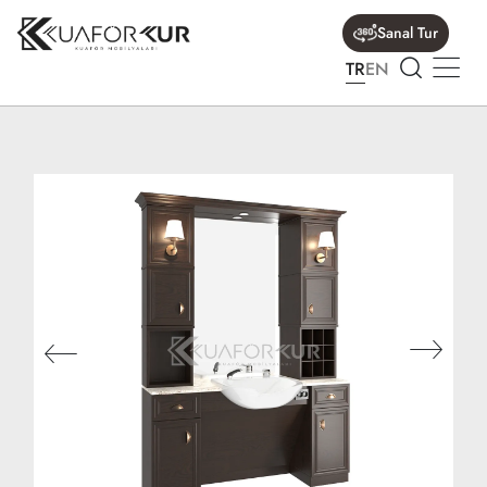
Sanal Tur
TR
EN