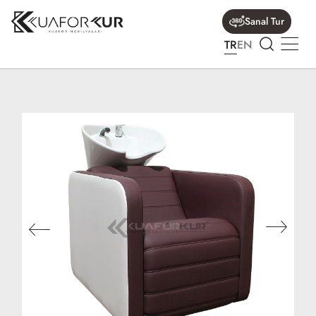
Sanal Tur
TR
EN